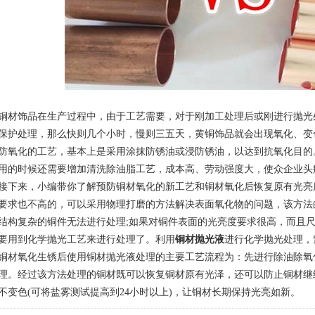
饰品在生产过程中，由于工艺需要，对于刚加工处理后或刚进行抛光
保护处理，那么快则几个小时，慢则三五天，黄铜饰品就会出现氧化、变
防氧化的工艺，基本上是采用涂抹防锈油或浸防锈油，以达到抗氧化目的
用的时候还需要增加清洗除油脂工艺，成本高、劳动强度大，使众企业头
来，小编带你了解预防铜材氧化的新工艺和铜材氧化后恢复原有光亮
要求也不高的，可以采用物理打磨的方法解决表面氧化物的问题，该方法
结构复杂的铜件无法进行处理;如果对铜件表面的光亮度要求很高，而且
要用到化学抛光工艺来进行处理了。利用
铜材抛光液
进行化学抛光处理，
氧化生锈后使用铜材抛光液处理的主要工艺流程为：先进行除油除氧
理。经过该方法处理的铜材既可以恢复铜材原有光泽，还可以防止铜材继
不变色(可将盐雾测试提高到24小时以上)，让铜材长期保持光亮如新。