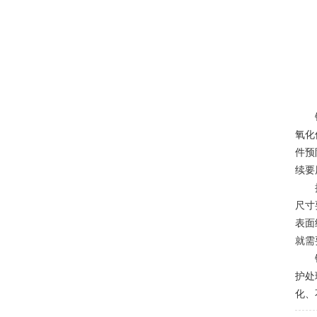
铜材
氧化
件预
续要
接下
尺寸
表面
就需
铜材
护处
化、