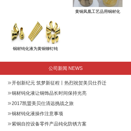
黄铜凤凰工艺品用铜材化
铜材钝化液为黄铜铆钉钝
公司新闻 NEWS
开创新纪元 筑梦新征程丨热烈祝贺美贝仕乔迁
总部之喜
铜材钝化液让铜饰品长时间保持光亮
2017凯盟美贝仕清远挑战之旅
铜材钝化液操作注意事项
紫铜自控设备零件产品钝化防锈方案