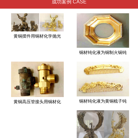
成功案例 CASE
黄铜摆件用铜材化学抛光
铜材钝化液为铜制火锅钝
铜材钝化液为黄铜梳子钝
黄铜高压管接头用铜材化