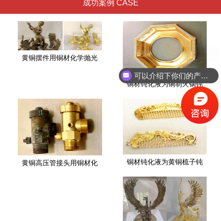
成功案例 CASE
黄铜摆件用铜材化学抛光
可以介绍下你们的产品么？
铜材钝化液为铜制火锅钝
铜材钝化液为黄铜梳子钝
黄铜高压管接头用铜材化