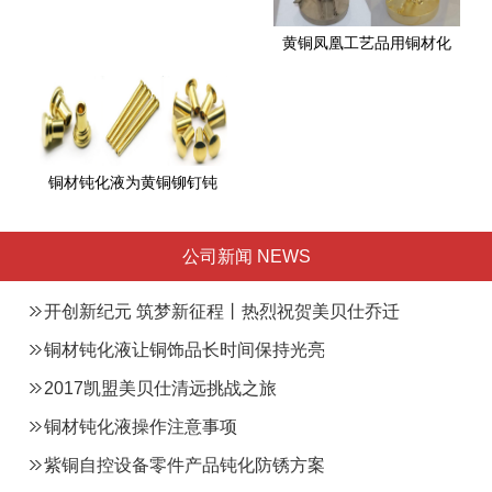
黄铜凤凰工艺品用铜材化
铜材钝化液为黄铜铆钉钝
公司新闻 NEWS
开创新纪元 筑梦新征程丨热烈祝贺美贝仕乔迁
总部之喜
铜材钝化液让铜饰品长时间保持光亮
2017凯盟美贝仕清远挑战之旅
铜材钝化液操作注意事项
紫铜自控设备零件产品钝化防锈方案