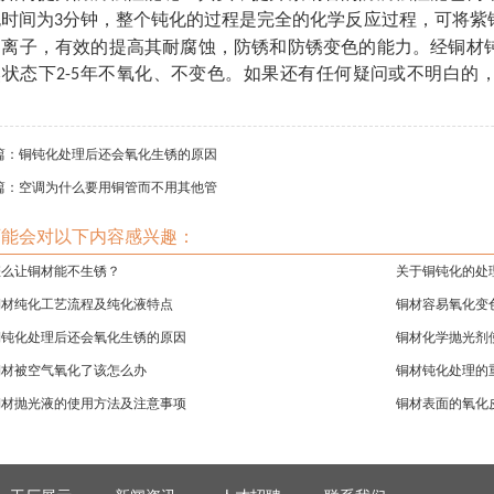
泡时间为
分钟，整个钝化的过程是完全的化学反应过程，可将
紫
3
属离子，有效的提高其耐腐蚀，防锈和防锈变色的能力。经
铜材
然状态下
年不氧化
、
不变色。如果还有任何疑问或不明白
的
2-5
。
篇：
铜钝化处理后还会氧化生锈的原因
篇：
空调为什么要用铜管而不用其他管
可能会对以下内容感兴趣：
怎么让铜材能不生锈？
关于铜钝化的处
铜材纯化工艺流程及纯化液特点
铜材容易氧化变
铜钝化处理后还会氧化生锈的原因
铜材化学抛光剂
铜材被空气氧化了该怎么办
铜材钝化处理的
铜材抛光液的使用方法及注意事项
铜材表面的氧化