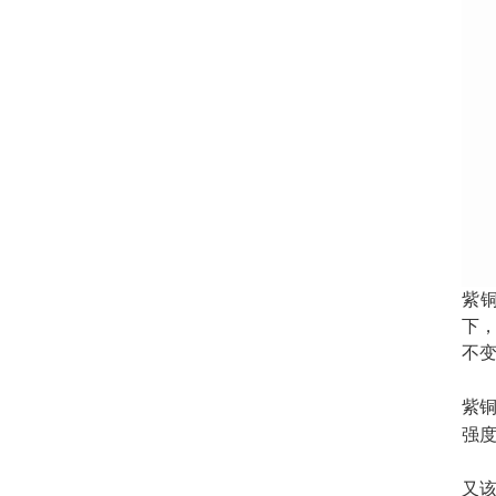
紫
下
不
紫
强
又