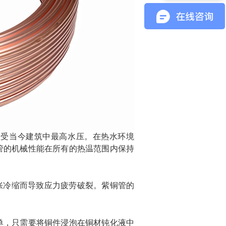
承受当今建筑中最高水压。在热水环境
管
的机械性能在所有的热温范围内保持
胀冷缩而导致应力疲劳破裂。
紫铜管
的
单，
只需要将铜件浸泡在
铜材钝化液中