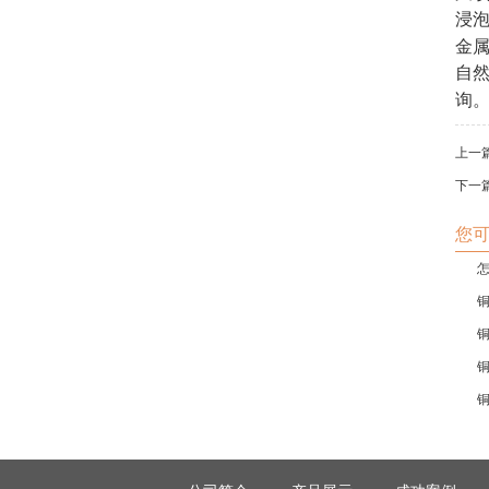
浸
金
自
询
上一
下一
您