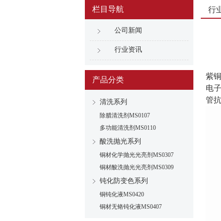
栏目导航
行
公司新闻
行业资讯
紫
产品分类
电
管
清洗系列
除腊清洗剂MS0107
多功能清洗剂MS0110
酸洗抛光系列
铜材化学抛光光亮剂MS0307
铜材酸洗抛光光亮剂MS0309
钝化防变色系列
铜钝化液MS0420
铜材无铬钝化液MS0407