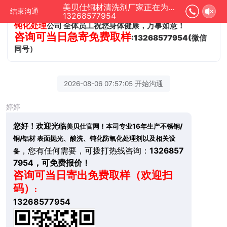
：
防氧化等表面处理专业企业
，您有任何需要，可拨打热线咨询
美贝仕铜材清洗剂厂家正在为您服务
结束沟通
0769-87633321
不锈钢 铜 铝
表面
抛光酸洗
，美贝仕
13268577954
钝化处理
公司 全体员工祝您身体健康，万事如意！
咨询可当日急寄免费
取样
:13268577954(微信
同号）
2026-08-06 07:57:05 开始沟通
婷婷
您好！欢迎光临
美贝仕官网！本司专业16年生产
不锈钢/
铜/铝材 表面
抛光、酸洗、钝化防氧化处理剂以及相关设
，您有任何需要，可拨打热线咨询：
1326857
备
7954，可免费报价！
咨询可当日寄出免费
取样（欢迎扫
码）
:
13268577954