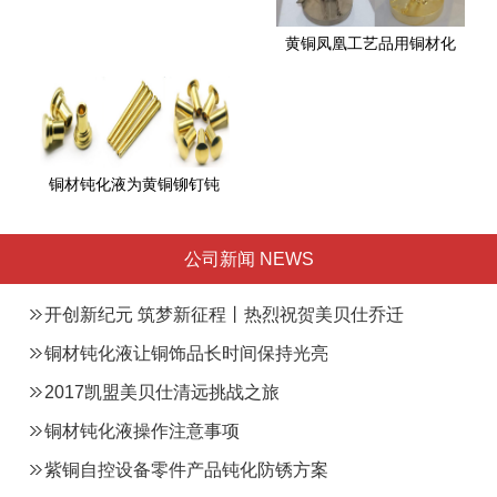
黄铜凤凰工艺品用铜材化
铜材钝化液为黄铜铆钉钝
公司新闻 NEWS
开创新纪元 筑梦新征程丨热烈祝贺美贝仕乔迁
总部之喜
铜材钝化液让铜饰品长时间保持光亮
2017凯盟美贝仕清远挑战之旅
铜材钝化液操作注意事项
紫铜自控设备零件产品钝化防锈方案