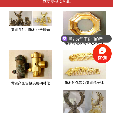
成功案例 CASE
黄铜摆件用铜材化学抛光
可以介绍下你们的产品么？
铜材钝化液为铜制火锅钝
铜材钝化液为黄铜梳子钝
黄铜高压管接头用铜材化