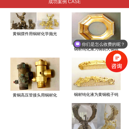
成功案例 CASE
黄铜摆件用铜材化学抛光
你们是怎么收费的呢？
铜材钝化液为铜制火锅钝
铜材钝化液为黄铜梳子钝
黄铜高压管接头用铜材化