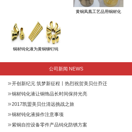
黄铜凤凰工艺品用铜材化
铜材钝化液为黄铜铆钉钝
公司新闻 NEWS
开创新纪元 筑梦新征程丨热烈祝贺美贝仕乔迁
总部之喜
铜材钝化液让铜饰品长时间保持光亮
2017凯盟美贝仕清远挑战之旅
铜材钝化液操作注意事项
紫铜自控设备零件产品钝化防锈方案