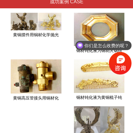
成功案例 CASE
黄铜摆件用铜材化学抛光
你们是怎么收费的呢？
铜材钝化液为铜制火锅钝
铜材钝化液为黄铜梳子钝
黄铜高压管接头用铜材化