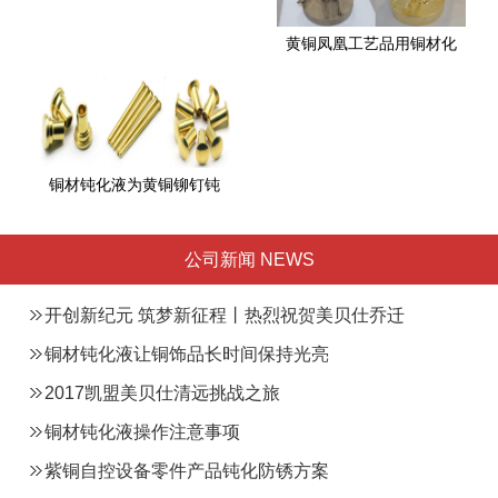
黄铜凤凰工艺品用铜材化
铜材钝化液为黄铜铆钉钝
公司新闻 NEWS
开创新纪元 筑梦新征程丨热烈祝贺美贝仕乔迁
总部之喜
铜材钝化液让铜饰品长时间保持光亮
2017凯盟美贝仕清远挑战之旅
铜材钝化液操作注意事项
紫铜自控设备零件产品钝化防锈方案